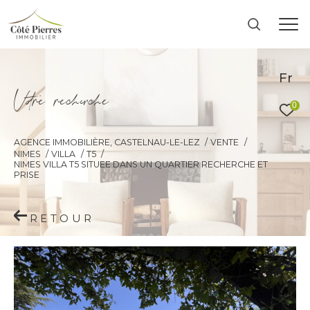
Fr
V
o
r
e
r
e
c
e
c
e
0
AGENCE IMMOBILIÈRE, CASTELNAU-LE-LEZ
VENTE
NIMES
VILLA
T5
NIMES VILLA T5 SITUEE DANS UN QUARTIER RECHERCHE ET
PRISE
RETOUR