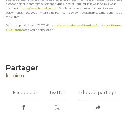
d'opposition au démarchage téléphonique « Bloctel », sur laquelle vous pouvez vous
inscrire ici :
https://www.bloctel.gouv.fr
. Dans le cadre de la protection des Données
personnelles, nous vous invitons à ne pas inscrire de Données sensibles dans le champ de
saisie libre.
Ce site est protégé par reCAPTCHA, les
Politiques de Confidentialité
et es
Conditions
d'utilisation
de Google s'appliquent.
partager
le bien
Facebook
Twitter
Plus de partage