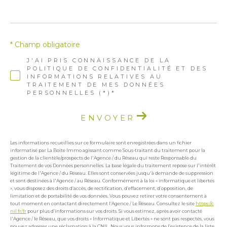
* Champ obligatoire
J'AI PRIS CONNAISSANCE DE LA
POLITIQUE DE CONFIDENTIALITÉ ET DES
INFORMATIONS RELATIVES AU
TRAITEMENT DE MES DONNÉES
PERSONNELLES (*)*
ENVOYER
Les informations recueillies sur ce formulaire sont enregistrées dans un fichier
informatisé par La Boite Immo agissant comme Sous-traitant du traitement pour la
gestion de la clientèle/prospects de l'Agence / du Réseau qui reste Responsable du
Traitement de vos Données personnelles. La base légale du traitement repose sur l'intérêt
légitime de l'Agence / du Réseau. Elles sont conservées jusqu'à demande de suppression
et sont destinées à l'Agence / au Réseau. Conformément à la loi « informatique et libertés
», vous disposez des droits d’accès, de rectification, d’effacement, d’opposition, de
limitation et de portabilité de vos données. Vous pouvez retirer votre consentement à
tout moment en contactant directement l’Agence / Le Réseau. Consultez le site
https://c
nil.fr/fr
pour plus d’informations sur vos droits. Si vous estimez, après avoir contacté
l'Agence / le Réseau, que vos droits « Informatique et Libertés » ne sont pas respectés, vous
pouvez adresser une réclamation à la CNIL. Nous vous informons de l’existence de la liste