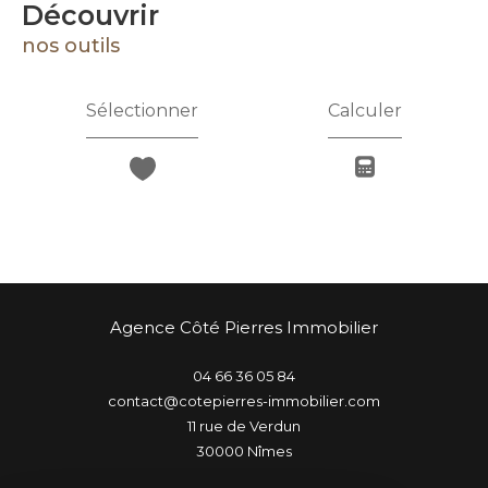
découvrir
nos outils
Sélectionner
Calculer
Agence Côté Pierres Immobilier
04 66 36 05 84
contact@cotepierres-immobilier.com
11 rue de Verdun
30000
nîmes