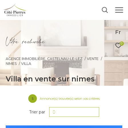
Fr
V
o
r
e
r
e
c
e
c
e
0
AGENCE IMMOBILIÈRE, CASTELNAU-LE-LEZ
VENTE
NIMES
VILLA
villa en vente sur nimes
5
Annonce(s) trouvée(s) selon vos critères
Trier par