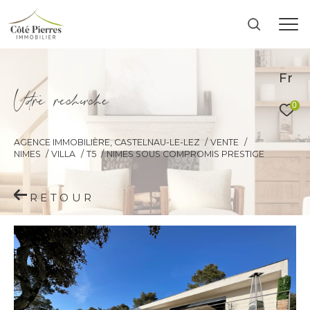
Fr
V
o
r
e
r
e
c
e
c
e
0
AGENCE IMMOBILIÈRE, CASTELNAU-LE-LEZ
VENTE
NIMES
VILLA
T5
NIMES SOUS COMPROMIS PRESTIGE
RETOUR