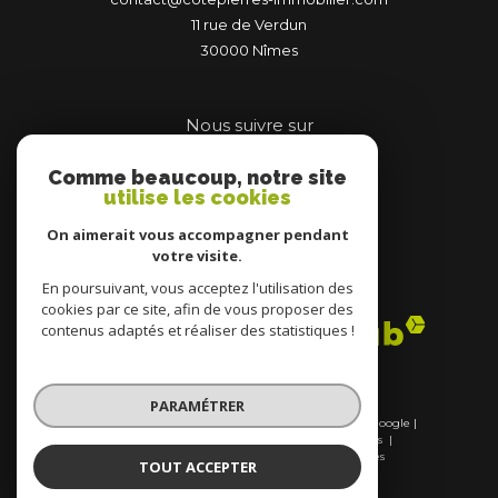
11 rue de Verdun
30000
nîmes
Nous suivre sur
Comme beaucoup, notre site
utilise les cookies
On aimerait vous accompagner pendant
votre visite.
Adhérents
En poursuivant, vous acceptez l'utilisation des
cookies par ce site, afin de vous proposer des
contenus adaptés et réaliser des statistiques !
PARAMÉTRER
© 2026 | Tous droits réservés | Traduction powered by Google |
Nos honoraires
Plan du site
Mentions légales
Admin
Nos liens
Politique RGPD
Cookies
TOUT ACCEPTER