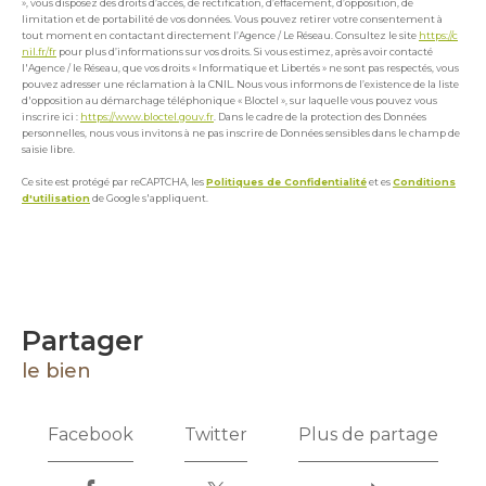
», vous disposez des droits d’accès, de rectification, d’effacement, d’opposition, de
limitation et de portabilité de vos données. Vous pouvez retirer votre consentement à
tout moment en contactant directement l’Agence / Le Réseau. Consultez le site
https://c
nil.fr/fr
pour plus d’informations sur vos droits. Si vous estimez, après avoir contacté
l'Agence / le Réseau, que vos droits « Informatique et Libertés » ne sont pas respectés, vous
pouvez adresser une réclamation à la CNIL. Nous vous informons de l’existence de la liste
d'opposition au démarchage téléphonique « Bloctel », sur laquelle vous pouvez vous
inscrire ici :
https://www.bloctel.gouv.fr
. Dans le cadre de la protection des Données
personnelles, nous vous invitons à ne pas inscrire de Données sensibles dans le champ de
saisie libre.
Ce site est protégé par reCAPTCHA, les
Politiques de Confidentialité
et es
Conditions
d'utilisation
de Google s'appliquent.
partager
le bien
Facebook
Twitter
Plus de partage