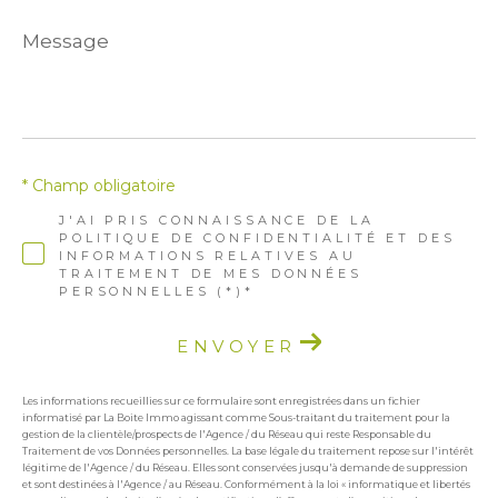
Message
*
* Champ obligatoire
J'AI PRIS CONNAISSANCE DE LA
POLITIQUE DE CONFIDENTIALITÉ ET DES
INFORMATIONS RELATIVES AU
TRAITEMENT DE MES DONNÉES
PERSONNELLES (*)*
ENVOYER
Les informations recueillies sur ce formulaire sont enregistrées dans un fichier
informatisé par La Boite Immo agissant comme Sous-traitant du traitement pour la
gestion de la clientèle/prospects de l'Agence / du Réseau qui reste Responsable du
Traitement de vos Données personnelles. La base légale du traitement repose sur l'intérêt
légitime de l'Agence / du Réseau. Elles sont conservées jusqu'à demande de suppression
et sont destinées à l'Agence / au Réseau. Conformément à la loi « informatique et libertés