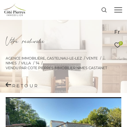
Fr
V
o
r
e
r
e
c
e
c
e
0
AGENCE IMMOBILIÈRE, CASTELNAU-LE-LEZ
VENTE
NIMES
VILLA
T4
VENDU PAR COTE PIERRES IMMOBILIER NIMES CASTANET
RETOUR