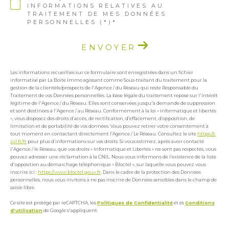
INFORMATIONS RELATIVES AU
TRAITEMENT DE MES DONNÉES
PERSONNELLES (*)*
ENVOYER
Les informations recueillies sur ce formulaire sont enregistrées dans un fichier
informatisé par La Boite Immo agissant comme Sous-traitant du traitement pour la
gestion de la clientèle/prospects de l'Agence / du Réseau qui reste Responsable du
Traitement de vos Données personnelles. La base légale du traitement repose sur l'intérêt
légitime de l'Agence / du Réseau. Elles sont conservées jusqu'à demande de suppression
et sont destinées à l'Agence / au Réseau. Conformément à la loi « informatique et libertés
», vous disposez des droits d’accès, de rectification, d’effacement, d’opposition, de
limitation et de portabilité de vos données. Vous pouvez retirer votre consentement à
tout moment en contactant directement l’Agence / Le Réseau. Consultez le site
https://c
nil.fr/fr
pour plus d’informations sur vos droits. Si vous estimez, après avoir contacté
l'Agence / le Réseau, que vos droits « Informatique et Libertés » ne sont pas respectés, vous
pouvez adresser une réclamation à la CNIL. Nous vous informons de l’existence de la liste
d'opposition au démarchage téléphonique « Bloctel », sur laquelle vous pouvez vous
inscrire ici :
https://www.bloctel.gouv.fr
. Dans le cadre de la protection des Données
personnelles, nous vous invitons à ne pas inscrire de Données sensibles dans le champ de
saisie libre.
Ce site est protégé par reCAPTCHA, les
Politiques de Confidentialité
et es
Conditions
d'utilisation
de Google s'appliquent.