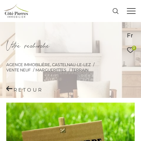
Fr
V
o
r
e
r
e
c
e
c
e
0
AGENCE IMMOBILIÈRE, CASTELNAU-LE-LEZ
VENTE NEUF
MARGUERITTES
TERRAIN
RETOUR