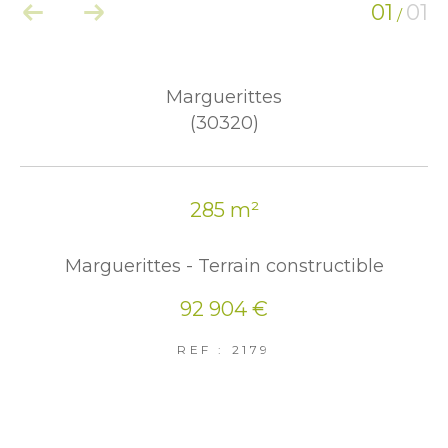
01
01
/
Marguerittes
(30320)
285 m²
Marguerittes - Terrain constructible
92 904 €
REF : 2179