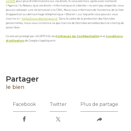
nil.fr/fr
pour plus d’informations sur vos droits. Si vous estimez, après avoir contacté
l'Agence / le Réseau, que vos droits « Informatique et Libertés » ne sont pas respectés, vous
pouvez adresser une réclamation à la CNIL. Nous vous informons de l’existence de la liste
d'opposition au démarchage téléphonique « Bloctel », sur laquelle vous pouvez vous
inscrire ici :
https://www.bloctel.gouv.fr
. Dans le cadre de la protection des Données
personnelles, nous vous invitons à ne pas inscrire de Données sensibles dans le champ de
saisie libre.
Ce site est protégé par reCAPTCHA, les
Politiques de Confidentialité
et es
Conditions
d'utilisation
de Google s'appliquent.
partager
le bien
Facebook
Twitter
Plus de partage