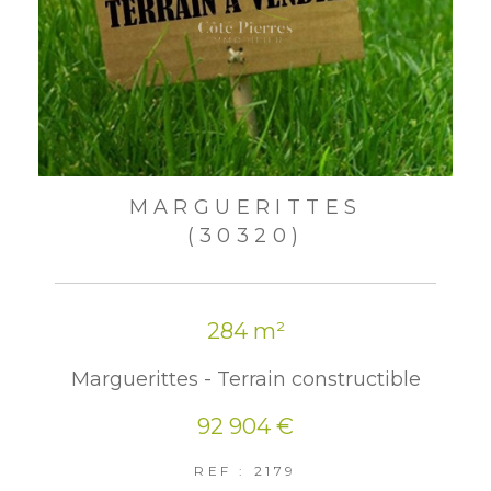
MARGUERITTES
(30320)
284 m²
Marguerittes - Terrain constructible
92 904 €
REF : 2179