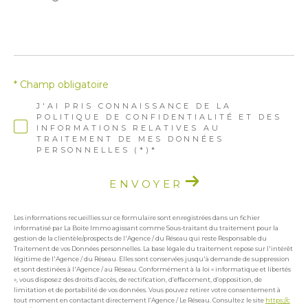
*
* Champ obligatoire
J'AI PRIS CONNAISSANCE DE LA
POLITIQUE DE CONFIDENTIALITÉ ET DES
INFORMATIONS RELATIVES AU
TRAITEMENT DE MES DONNÉES
PERSONNELLES (*)*
ENVOYER
Les informations recueillies sur ce formulaire sont enregistrées dans un fichier
informatisé par La Boite Immo agissant comme Sous-traitant du traitement pour la
gestion de la clientèle/prospects de l'Agence / du Réseau qui reste Responsable du
Traitement de vos Données personnelles. La base légale du traitement repose sur l'intérêt
légitime de l'Agence / du Réseau. Elles sont conservées jusqu'à demande de suppression
et sont destinées à l'Agence / au Réseau. Conformément à la loi « informatique et libertés
», vous disposez des droits d’accès, de rectification, d’effacement, d’opposition, de
limitation et de portabilité de vos données. Vous pouvez retirer votre consentement à
tout moment en contactant directement l’Agence / Le Réseau. Consultez le site
https://c