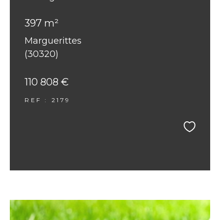
397 m²
Marguerittes
(30320)
110 808 €
REF : 2179