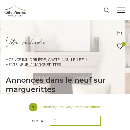
Fr
V
o
r
e
r
e
c
e
c
e
0
AGENCE IMMOBILIÈRE, CASTELNAU-LE-LEZ
VENTE NEUF
MARGUERITTES
annonces dans le neuf sur
marguerittes
9
Annonce(s) trouvée(s) selon vos critères
Trier par