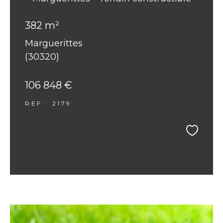
382 m²
Marguerittes
(30320)
106 848 €
REF : 2179