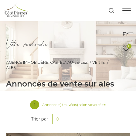
Fr
V
o
r
e
r
e
c
e
c
e
0
AGENCE IMMOBILIÈRE, CASTELNAU-LE-LEZ
VENTE
ALES
annonces de vente sur ales
1
Annonce(s) trouvée(s) selon vos critères
Trier par