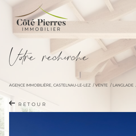
V
o
r
e
r
e
c
e
c
e
AGENCE IMMOBILIÈRE, CASTELNAU-LE-LEZ
VENTE
LANGLADE
RETOUR