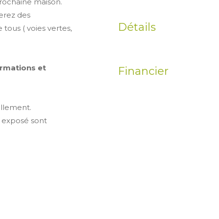
prochaine maison.
erez des
Détails
tous ( voies vertes,
rmations et
Financier
illement.
t exposé sont