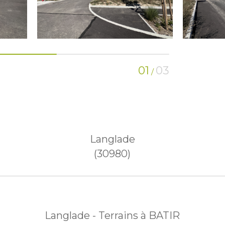
01
03
/
Langlade
(30980)
Langlade - Terrains à BATIR