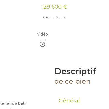
129 600 €
REF : 2212
Vidéo
descriptif
de ce bien
Général
errains à batir