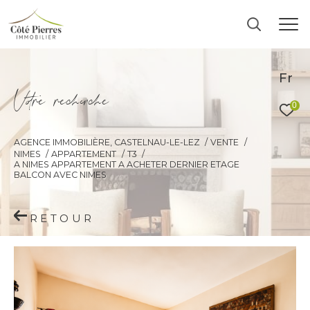
Fr
V
o
r
e
r
e
c
e
c
e
0
AGENCE IMMOBILIÈRE, CASTELNAU-LE-LEZ
VENTE
NIMES
APPARTEMENT
T3
A NIMES APPARTEMENT A ACHETER DERNIER ETAGE
BALCON AVEC NIMES
RETOUR