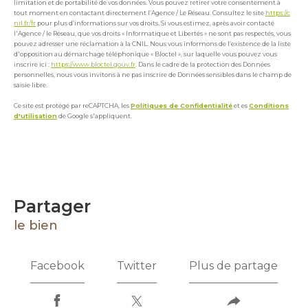
limitation et de portabilité de vos données. Vous pouvez retirer votre consentement à
tout moment en contactant directement l’Agence / Le Réseau. Consultez le site
https://c
nil.fr/fr
pour plus d’informations sur vos droits. Si vous estimez, après avoir contacté
l'Agence / le Réseau, que vos droits « Informatique et Libertés » ne sont pas respectés, vous
pouvez adresser une réclamation à la CNIL. Nous vous informons de l’existence de la liste
d'opposition au démarchage téléphonique « Bloctel », sur laquelle vous pouvez vous
inscrire ici :
https://www.bloctel.gouv.fr
. Dans le cadre de la protection des Données
personnelles, nous vous invitons à ne pas inscrire de Données sensibles dans le champ de
saisie libre.
Ce site est protégé par reCAPTCHA, les
Politiques de Confidentialité
et es
Conditions
d'utilisation
de Google s'appliquent.
partager
le bien
Facebook
Twitter
Plus de partage