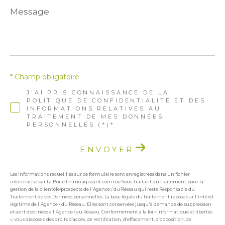
Message
*
* Champ obligatoire
J'AI PRIS CONNAISSANCE DE LA
POLITIQUE DE CONFIDENTIALITÉ ET DES
INFORMATIONS RELATIVES AU
TRAITEMENT DE MES DONNÉES
PERSONNELLES (*)*
ENVOYER
Les informations recueillies sur ce formulaire sont enregistrées dans un fichier
informatisé par La Boite Immo agissant comme Sous-traitant du traitement pour la
gestion de la clientèle/prospects de l'Agence / du Réseau qui reste Responsable du
Traitement de vos Données personnelles. La base légale du traitement repose sur l'intérêt
légitime de l'Agence / du Réseau. Elles sont conservées jusqu'à demande de suppression
et sont destinées à l'Agence / au Réseau. Conformément à la loi « informatique et libertés
», vous disposez des droits d’accès, de rectification, d’effacement, d’opposition, de