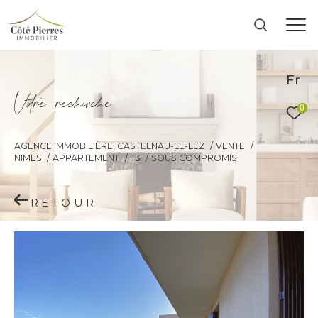
Fr
V
o
r
e
r
e
c
e
c
e
0
AGENCE IMMOBILIÈRE, CASTELNAU-LE-LEZ
VENTE
NIMES
APPARTEMENT
T3
SOUS COMPROMIS
RETOUR