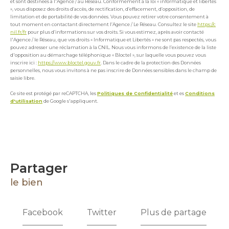
et sont destinées à l'Agence / au Réseau. Conformément à la loi « informatique et libertés
», vous disposez des droits d’accès, de rectification, d’effacement, d’opposition, de
limitation et de portabilité de vos données. Vous pouvez retirer votre consentement à
tout moment en contactant directement l’Agence / Le Réseau. Consultez le site
https://c
nil.fr/fr
pour plus d’informations sur vos droits. Si vous estimez, après avoir contacté
l'Agence / le Réseau, que vos droits « Informatique et Libertés » ne sont pas respectés, vous
pouvez adresser une réclamation à la CNIL. Nous vous informons de l’existence de la liste
d'opposition au démarchage téléphonique « Bloctel », sur laquelle vous pouvez vous
inscrire ici :
https://www.bloctel.gouv.fr
. Dans le cadre de la protection des Données
personnelles, nous vous invitons à ne pas inscrire de Données sensibles dans le champ de
saisie libre.
Ce site est protégé par reCAPTCHA, les
Politiques de Confidentialité
et es
Conditions
d'utilisation
de Google s'appliquent.
partager
le bien
Facebook
Twitter
Plus de partage