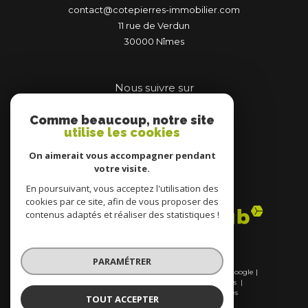
contact@cotepierres-immobilier.com
11 rue de Verdun
30000
nîmes
Nous suivre sur
Comme beaucoup, notre site
utilise les cookies
On aimerait vous accompagner pendant
votre visite.
Adhérents
En poursuivant, vous acceptez l'utilisation des
cookies par ce site, afin de vous proposer des
contenus adaptés et réaliser des statistiques !
PARAMÉTRER
© 2026 | Tous droits réservés | Traduction powered by Google |
Nos honoraires
Plan du site
Mentions légales
Admin
Nos liens
Politique RGPD
Cookies
TOUT ACCEPTER