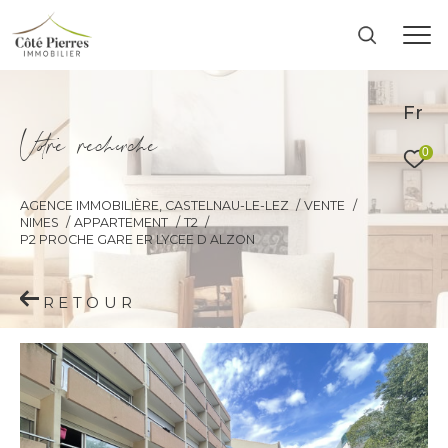
Fr
V
o
r
e
r
e
c
e
c
e
0
AGENCE IMMOBILIÈRE, CASTELNAU-LE-LEZ
VENTE
NIMES
APPARTEMENT
T2
P2 PROCHE GARE ER LYCEE D ALZON
RETOUR