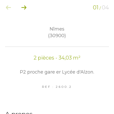
01
04
/
Nîmes
(30900)
2 pièces - 34,03 m²
P2 proche gare er Lycée d'Alzon.
REF : 2600.2