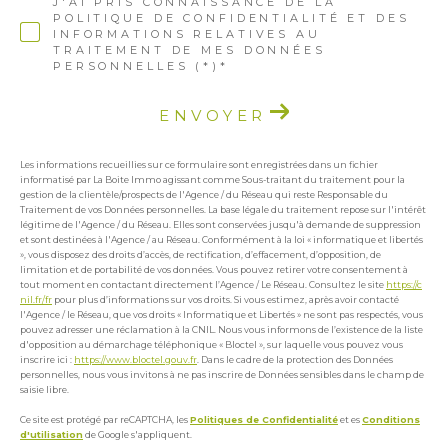
J'AI PRIS CONNAISSANCE DE LA
POLITIQUE DE CONFIDENTIALITÉ ET DES
INFORMATIONS RELATIVES AU
TRAITEMENT DE MES DONNÉES
PERSONNELLES (*)*
ENVOYER
Les informations recueillies sur ce formulaire sont enregistrées dans un fichier
informatisé par La Boite Immo agissant comme Sous-traitant du traitement pour la
gestion de la clientèle/prospects de l'Agence / du Réseau qui reste Responsable du
Traitement de vos Données personnelles. La base légale du traitement repose sur l'intérêt
légitime de l'Agence / du Réseau. Elles sont conservées jusqu'à demande de suppression
et sont destinées à l'Agence / au Réseau. Conformément à la loi « informatique et libertés
», vous disposez des droits d’accès, de rectification, d’effacement, d’opposition, de
limitation et de portabilité de vos données. Vous pouvez retirer votre consentement à
tout moment en contactant directement l’Agence / Le Réseau. Consultez le site
https://c
nil.fr/fr
pour plus d’informations sur vos droits. Si vous estimez, après avoir contacté
l'Agence / le Réseau, que vos droits « Informatique et Libertés » ne sont pas respectés, vous
pouvez adresser une réclamation à la CNIL. Nous vous informons de l’existence de la liste
d'opposition au démarchage téléphonique « Bloctel », sur laquelle vous pouvez vous
inscrire ici :
https://www.bloctel.gouv.fr
. Dans le cadre de la protection des Données
personnelles, nous vous invitons à ne pas inscrire de Données sensibles dans le champ de
saisie libre.
Ce site est protégé par reCAPTCHA, les
Politiques de Confidentialité
et es
Conditions
d'utilisation
de Google s'appliquent.